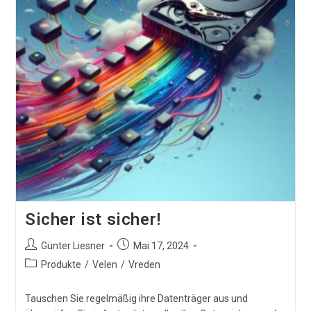
Sicher ist sicher!
Beitrags-
Beitrag
Günter Liesner
Mai 17, 2024
Autor:
veröffentlicht:
Beitrags-
Produkte
/
Velen
/
Vreden
Kategorie:
Tauschen Sie regelmäßig ihre Datenträger aus und