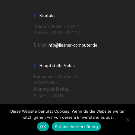
Kontakt
Telefon: 02863 – 921 21
Telefax: 02863 – 921 22
E-Mail:
info@liesner-computer.de
Hauptstelle Velen
Ramsdorfer Straße 43
46342 Velen
Montag bis Freitag:
9.00 – 17.00 Uhr
Diese Website benutzt Cookies. Wenn du die Website weiter
nutzt, gehen wir von deinem Einverständnis aus.
OK
Datenschutzerklärung
Copyright 2026 - Liesner Computer e.K.