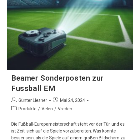
Beamer Sonderposten zur
Fussball EM
Beitrags-
Beitrag
Günter Liesner
Mai 24, 2024
Autor:
veröffentlicht:
Beitrags-
Produkte
/
Velen
/
Vreden
Kategorie:
Die Fußball-Europameisterschaft steht vor der Tür, und es
ist Zeit, sich auf die Spiele vorzubereiten. Was könnte
besser sein, als die Spiele auf einem großen Bildschirm zu