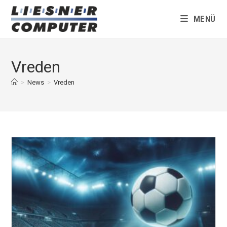
Zum
Inhalt
MENÜ
springen
Vreden
>
News
>
Vreden